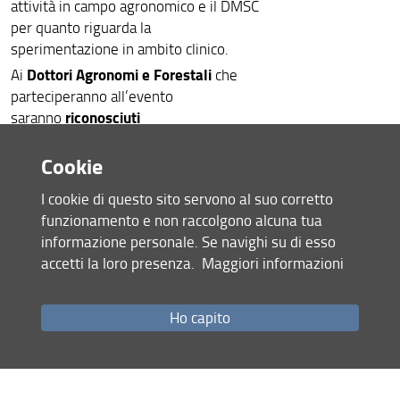
attività in campo agronomico e il DMSC
per quanto riguarda la
sperimentazione in ambito clinico.
Dottori Agronomi e Forestali
Ai
che
parteciperanno all’evento
riconosciuti
saranno
i crediti formativi
come da normativa
Cookie
nazionale vigente.
Il pomeriggio si svilupperà in due
I cookie di questo sito servono al suo corretto
dalle ore 14.00 alle
momenti distinti:
funzionamento e non raccolgono alcuna tua
16.00
avranno luogo presso la Sala
informazione personale. Se navighi su di esso
Strozzi le
presentazioni delle attività di
accetti la loro presenza.
Maggiori informazioni
ricerca
, curate dai partner di progetto.
A queste seguirà una breve pausa e
spostamento presso l’aula
uno
Ho capito
Ostensio
nell’Orto botanico
, dove
verrà invece
presentato al pubblico il
volume divulgativo
realizzato grazie al